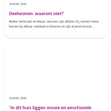
29 APRIL 2026
Deelwonen: waarom niet?
Meike Verbraak en Maud Janssen zijn allebei 23, wonen twee
huizen bij elkaar vandaan in Deurne en zijn al jaren beste
vriendinnen. Via Deelwonen van Bergopwaarts krijgen ze nu
samen iets wat voor alleenstaande jongeren niet meer zo
vanzelfsprekend is: een eigen plek.
29 APRIL 2026
'In dit huis liggen mooie en emotionele