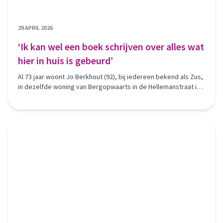
29 APRIL 2026
‘Ik kan wel een boek schrijven over alles wat
hier in huis is gebeurd’
Al 73 jaar woont Jo Berkhout (92), bij iedereen bekend als Zus,
in dezelfde woning van Bergopwaarts in de Hellemanstraat in
Deurne. Wat begon met hulp voor haar zieke zus Maria,
groeide uit tot een leven vol mooie herinneringen. Maria kreeg
12 kinderen. Nadat haar zus was overleden, trouwde Zus met
de man van Maria, vader Scharroo. Met hem kreeg ze nog 2
kinderen. Zo groeide het gezin uit tot 14 kinderen, en voor
iedereen werd Zus een tweede moeder.