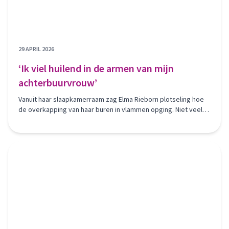
29 APRIL 2026
‘Ik viel huilend in de armen van mijn
achterbuurvrouw’
Vanuit haar slaapkamerraam zag Elma Rieborn plotseling hoe
de overkapping van haar buren in vlammen opging. Niet veel
later werd ook haar eigen huis getroffen. Elma woonde aan de
Maassingel in Deurne, waar vorige zomer brand uitbrak.
Binnenkort starten op die plek loopwerkzaamheden en
worden er vier seniorenwoningen gebouwd. Voor die tijd blikt
Elma nog één keer terug.