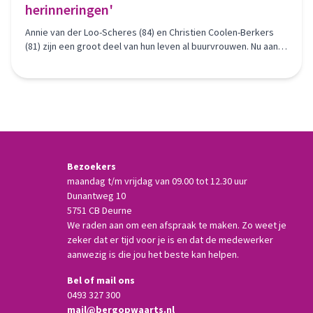
herinneringen'
Annie van der Loo-Scheres (84) en Christien Coolen-Berkers
(81) zijn een groot deel van hun leven al buurvrouwen. Nu aan
de Gerst in Heusden, daarvoor ruim vijftig jaar aan de Vlinkert.
Bezoekers
maandag t/m vrijdag van 09.00 tot 12.30 uur
Dunantweg 10
5751 CB Deurne
We raden aan om een afspraak te maken. Zo weet je
zeker dat er tijd voor je is en dat de medewerker
aanwezig is die jou het beste kan helpen.
Bel of mail ons
0493 327 300
mail@bergopwaarts.nl