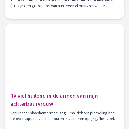
Annie van der Loo-Scheres (84) en Christien Coolen-Berkers
(81) zijn een groot deel van hun leven al buurvrouwen. Nu aan
de Gerst in Heusden, daarvoor ruim vijftig jaar aan de Vlinkert.
‘Ik viel huilend in de armen van mijn
achterbuurvrouw’
Vanuit haar slaapkamerraam zag Elma Rieborn plotseling hoe
de overkapping van haar buren in vlammen opging. Niet veel
later werd ook haar eigen huis getroffen. Elma woonde aan de