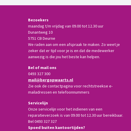
kinderen. Zo groeide het gezin uit tot 14 kinderen, en voor
iedereen werd Zus een tweede moeder.
Bezoekers
maandag t/m vrijdag van 09.00 tot 12.30 uur
Dunantweg 10
5751 CB Deurne
We raden aan om een afspraak te maken. Zo weet je
zeker dat er tijd voor je is en dat de medewerker
aanwezig is die jou het beste kan helpen.
Bel of mail ons
0493 327 300
mail@bergopwaarts.nl
Zie ook de contactpagina voor rechtstreekse e-
mailadressen en telefoonnummers
Servicelijn
Onze servicelijn voor het indienen van een
reparatieverzoek is van 09.00 tot 12.30 uur bereikbaar.
Bel 0493 327 327
Spoed buiten kantoortijden?