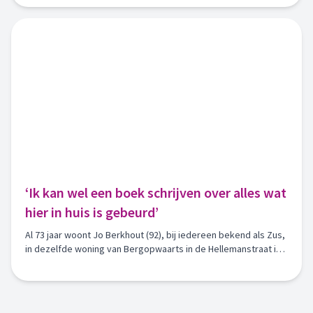
Maassingel in Deurne, waar vorige zomer brand uitbrak.
Binnenkort starten op die plek loopwerkzaamheden en
worden er vier seniorenwoningen gebouwd. Voor die tijd blikt
Elma nog één keer terug.
‘Ik kan wel een boek schrijven over alles wat
hier in huis is gebeurd’
Al 73 jaar woont Jo Berkhout (92), bij iedereen bekend als Zus,
in dezelfde woning van Bergopwaarts in de Hellemanstraat in
Deurne. Wat begon met hulp voor haar zieke zus Maria,
groeide uit tot een leven vol mooie herinneringen. Maria kreeg
12 kinderen. Nadat haar zus was overleden, trouwde Zus met
de man van Maria, vader Scharroo. Met hem kreeg ze nog 2