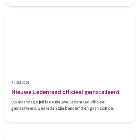
DuoWonen-concept willen wonen.
7 JULI 2026
Nieuwe Ledenraad officieel geïnstalleerd
Op maandag 6 juli is de nieuwe Ledenraad officieel
geïnstalleerd. Zes leden zijn benoemd en gaan zich de
komende vier jaar inzetten voor onze vereniging.