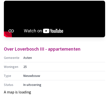
Over
Loverbosch III - appartementen
Gemeente
Asten
Woningen
25
Type
Nieuwbouw
Status
In uitvoering
A map is loading