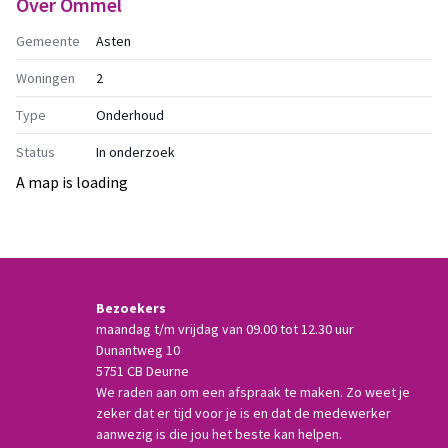
Over
Ommel
Gemeente
Asten
Woningen
2
Type
Onderhoud
Status
In onderzoek
A map is loading
Bezoekers
maandag t/m vrijdag van 09.00 tot 12.30 uur
Dunantweg 10
5751 CB Deurne
We raden aan om een afspraak te maken. Zo weet je
zeker dat er tijd voor je is en dat de medewerker
aanwezig is die jou het beste kan helpen.