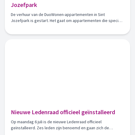
Jozefpark
De verhuur van de DuoWonen-appartementen in Sint
Jozefpark is gestart. Het gaat om appartementen die speciaal
beschikbaar zijn voor woningzoekenden die volgens het
DuoWonen-concept willen wonen.
Nieuwe Ledenraad officieel geïnstalleerd
Op maandag 6 juli is de nieuwe Ledenraad officieel
geïnstalleerd. Zes leden zijn benoemd en gaan zich de
komende vier jaar inzetten voor onze vereniging.