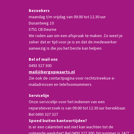
Bezoekers
maandag t/m vrijdag van 09.00 tot 12.30 uur
Dunantweg 10
5751 CB Deurne
We raden aan om een afspraak te maken. Zo weet je
zeker dat er tijd voor je is en dat de medewerker
aanwezig is die jou het beste kan helpen.
Bel of mail ons
0493 327 300
mail@bergopwaarts.nl
Zie ook de contactpagina voor rechtstreekse e-
mailadressen en telefoonnummers
Servicelijn
Onze servicelijn voor het indienen van een
reparatieverzoek is van 09.00 tot 12.30 uur bereikbaar.
Bel 0493 327 327
Spoed buiten kantoortijden?
Is er een calamiteit wat niet kan wachten tot de
volgende werkdag? Bel 0493 327 300. Dit nummer is 24/7