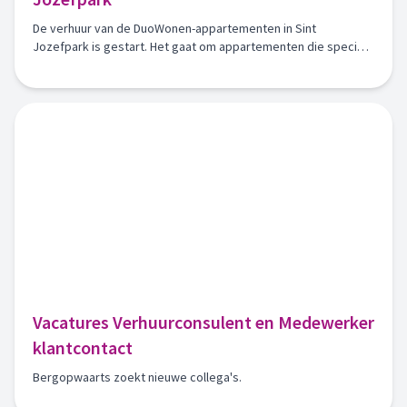
De verhuur van de DuoWonen-appartementen in Sint
Jozefpark is gestart. Het gaat om appartementen die speciaal
beschikbaar zijn voor woningzoekenden die volgens het
DuoWonen-concept willen wonen.
Vacatures Verhuurconsulent en Medewerker
klantcontact
Bergopwaarts zoekt nieuwe collega's.