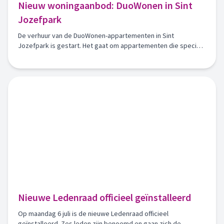
Nieuw woningaanbod: DuoWonen in Sint
Jozefpark
De verhuur van de DuoWonen-appartementen in Sint
Jozefpark is gestart. Het gaat om appartementen die speciaal
beschikbaar zijn voor woningzoekenden die volgens het
DuoWonen-concept willen wonen.
Nieuwe Ledenraad officieel geïnstalleerd
Op maandag 6 juli is de nieuwe Ledenraad officieel
geïnstalleerd. Zes leden zijn benoemd en gaan zich de